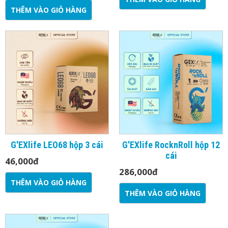
THÊM VÀO GIỎ HÀNG
G'EXlife LEO68 hộp 3 cái
G'EXlife RocknRoll hộp 12
cái
46,000
đ
286,000
đ
THÊM VÀO GIỎ HÀNG
THÊM VÀO GIỎ HÀNG