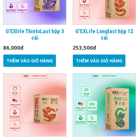
G'EXlife ThintoLast hộp 3
G'EXLife Longlast hộp 12
cái
cái
86,000
đ
253,500
đ
THÊM VÀO GIỎ HÀNG
THÊM VÀO GIỎ HÀNG