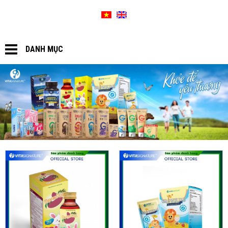
SƠ ĐỒ WEBSITE
GIỎ HÀNG
DANH MỤC