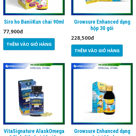
Siro ho BaniiKun chai 90ml
Growsure Enhanced dạng
hộp 30 gói
77,900
đ
228,500
đ
THÊM VÀO GIỎ HÀNG
THÊM VÀO GIỎ HÀNG
VitaSignature AlaskOmega
Growsure Enhanced dạng