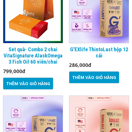
Set quà- Combo 2 chai
G'EXlife ThintoLast hộp 12
VitaSignature AlaskOmega
cái
3 Fish Oil 60 viên/chai
286,000
đ
799,000
đ
THÊM VÀO GIỎ HÀNG
THÊM VÀO GIỎ HÀNG