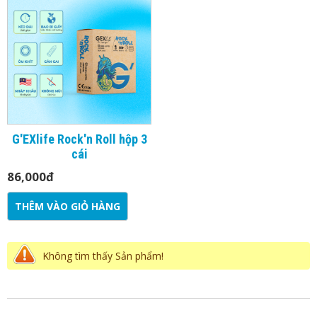
G'EXlife Rock'n Roll hộp 3
cái
86,000
đ
THÊM VÀO GIỎ HÀNG
Không tìm thấy Sản phẩm!