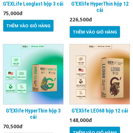
G'EXLife Longlast hộp 3 cái
G'EXlife HyperThin hộp 12
cái
75,000
đ
226,500
đ
THÊM VÀO GIỎ HÀNG
THÊM VÀO GIỎ HÀNG
G'EXlife HyperThin hộp 3
G'EXlife LEO68 hộp 12 cái
cái
148,000
đ
70,500
đ
THÊM VÀO GIỎ HÀNG