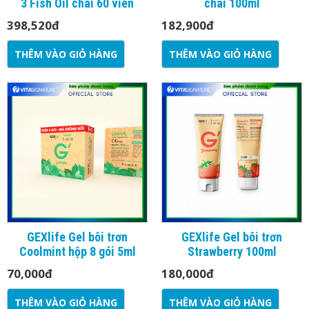
3 Fish Oil chai 60 viên
chai 100ml
398,520
đ
182,900
đ
THÊM VÀO GIỎ HÀNG
THÊM VÀO GIỎ HÀNG
GEXlife Gel bôi trơn
GEXlife Gel bôi trơn
Coolmint hộp 8 gói 5ml
Strawberry 100ml
70,000
đ
180,000
đ
THÊM VÀO GIỎ HÀNG
THÊM VÀO GIỎ HÀNG