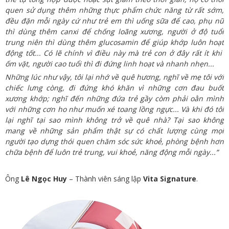
quen sử dụng thêm những thực phẩm chức năng từ rất sớm,
đều đặn mỗi ngày cứ như trẻ em thì uống sữa để cao, phụ nữ
thì dùng thêm canxi để chống loãng xương, người ở độ tuổi
trung niên thì dùng thêm glucosamin để giúp khớp luôn hoạt
động tốt... Có lẽ chính vì điều này mà trẻ con ở đây rất ít khi
ốm vặt, người cao tuổi thì đi đứng linh hoạt và nhanh nhẹn...
Những lúc như vậy, tôi lại nhớ về quê hương, nghĩ về mẹ tôi với
chiếc lưng còng, đi đứng khó khăn vì những cơn đau buốt
xương khớp; nghĩ đến những đứa trẻ gầy còm phải oằn mình
với những cơn ho như muốn xé toang lồng ngực... Và khi đó tôi
lại nghĩ tại sao mình không trở về quê nhà? Tại sao không
mang về những sản phẩm thật sự có chất lượng cùng mọi
người tạo dựng thói quen chăm sóc sức khoẻ, phòng bệnh hơn
chữa bệnh để luôn trẻ trung, vui khoẻ, năng động mỗi ngày...”
Ông
Lê Ngọc Huy
– Thành viên sáng lập
Vita Signature
.