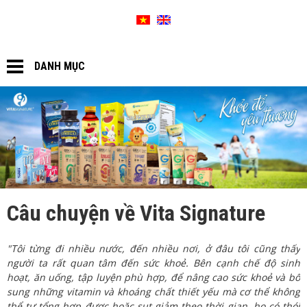
SƠ ĐỒ WEBSITE
GIỎ HÀNG
DANH MỤC
Câu chuyện về Vita Signature
"Tôi từng đi nhiều nước, đến nhiều nơi, ở đâu tôi cũng thấy
người ta rất quan tâm đến sức khoẻ. Bên cạnh chế độ sinh
hoạt, ăn uống, tập luyện phù hợp, để nâng cao sức khoẻ và bổ
sung những vitamin và khoáng chất thiết yếu mà cơ thể không
thể tự tổng hợp được hoặc sụt giảm theo thời gian, họ có thói