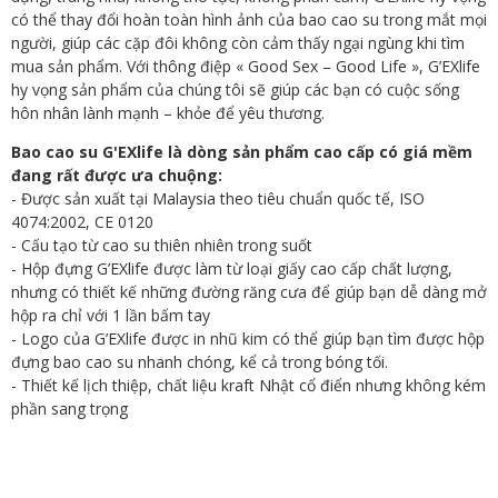
có thể thay đổi hoàn toàn hình ảnh của bao cao su trong mắt mọi
người, giúp các cặp đôi không còn cảm thấy ngại ngùng khi tìm
mua sản phẩm. Với thông điệp « Good Sex – Good Life », G’EXlife
hy vọng sản phẩm của chúng tôi sẽ giúp các bạn có cuộc sống
hôn nhân lành mạnh – khỏe để yêu thương.
Bao cao su G'EXlife là dòng sản phẩm cao cấp có giá mềm
đang rất được ưa chuộng:
- Được sản xuất tại Malaysia theo tiêu chuẩn quốc tế, ISO
4074:2002, CE 0120
- Cấu tạo từ cao su thiên nhiên trong suốt
- Hộp đựng G’EXlife được làm từ loại giấy cao cấp chất lượng,
nhưng có thiết kế những đường răng cưa để giúp bạn dễ dàng mở
hộp ra chỉ với 1 lần bấm tay
- Logo của G’EXlife được in nhũ kim có thể giúp bạn tìm được hộp
đựng bao cao su nhanh chóng, kể cả trong bóng tối.
- Thiết kế lịch thiệp, chất liệu kraft Nhật cổ điển nhưng không kém
phần sang trọng