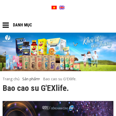
SƠ ĐỒ WEBSITE
GIỎ HÀNG
DANH MỤC
Trang chủ
Sản phẩm
Bao cao su G'EXlife.
Bao cao su G'EXlife.