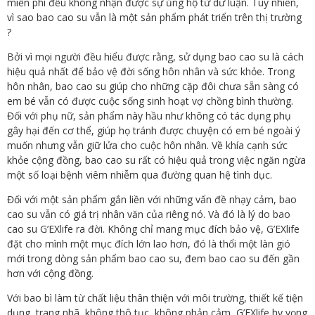
miễn phí đều không nhận được sự ủng hộ từ dư luận. Tuy nhiên,
vì sao bao cao su vẫn là một sản phẩm phát triển trên thị trường
?
Bởi vì mọi người đều hiểu được rằng, sử dụng bao cao su là cách
hiệu quả nhất để bảo vệ đời sống hôn nhân và sức khỏe. Trong
hôn nhân, bao cao su giúp cho những cặp đôi chưa sẵn sàng có
em bé vẫn có được cuộc sống sinh hoạt vợ chồng bình thường.
Đối với phụ nữ, sản phẩm này hầu như không có tác dụng phụ
gây hại đến cơ thể, giúp họ tránh được chuyện có em bé ngoài ý
muốn nhưng vẫn giữ lửa cho cuộc hôn nhân. Về khía cạnh sức
khỏe cộng đồng, bao cao su rất có hiệu quả trong việc ngăn ngừa
một số loại bệnh viêm nhiễm qua đường quan hệ tình dục.
Đối với một sản phẩm gắn liền với những vấn đề nhạy cảm, bao
cao su vẫn có giá trị nhân văn của riêng nó. Và đó là lý do bao
cao su G’EXlife ra đời. Không chỉ mang mục đích bảo vệ, G’EXlife
đặt cho mình một mục đích lớn lao hơn, đó là thổi một làn gió
mới trong dòng sản phẩm bao cao su, đem bao cao su đến gần
hơn với cộng đồng.
Với bao bì làm từ chất liệu thân thiện với môi trường, thiết kế tiện
dụng, trang nhã, không thô tục, không phản cảm, G’EXlife hy vọng