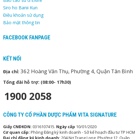
Bao cao su G'EXlife
Siro ho Banii Kun
Điều khoản sử dụng
Bảo mật thông tin
FACEBOOK FANPAGE
KẾT NỐI
362 Hoàng Văn Thụ, Phường 4, Quận Tân Bình
Địa chỉ:
Tổng đài hỗ trợ: (08:00- 17h30)
1900 2058
CÔNG TY CỔ PHẦN DƯỢC PHẨM VITA SIGNATURE
Giấy CNĐKDN:
0316107415.
Ngày cấp
10/01/2020
Cơ quan cấp:
Phòng Đăng ký kinh doanh - Sở kế hoạch đầu tư TP HCM
Đại chỉ đăng ký kinh doanh:
204 Nơ Trang Long, Phường 12, Quận