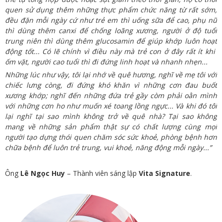
quen sử dụng thêm những thực phẩm chức năng từ rất sớm,
đều đặn mỗi ngày cứ như trẻ em thì uống sữa để cao, phụ nữ
thì dùng thêm canxi để chống loãng xương, người ở độ tuổi
trung niên thì dùng thêm glucosamin để giúp khớp luôn hoạt
động tốt... Có lẽ chính vì điều này mà trẻ con ở đây rất ít khi
ốm vặt, người cao tuổi thì đi đứng linh hoạt và nhanh nhẹn...
Những lúc như vậy, tôi lại nhớ về quê hương, nghĩ về mẹ tôi với
chiếc lưng còng, đi đứng khó khăn vì những cơn đau buốt
xương khớp; nghĩ đến những đứa trẻ gầy còm phải oằn mình
với những cơn ho như muốn xé toang lồng ngực... Và khi đó tôi
lại nghĩ tại sao mình không trở về quê nhà? Tại sao không
mang về những sản phẩm thật sự có chất lượng cùng mọi
người tạo dựng thói quen chăm sóc sức khoẻ, phòng bệnh hơn
chữa bệnh để luôn trẻ trung, vui khoẻ, năng động mỗi ngày...”
Ông
Lê Ngọc Huy
– Thành viên sáng lập
Vita Signature
.