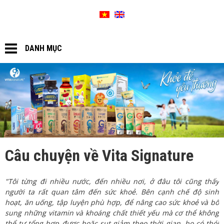
SƠ ĐỒ WEBSITE
GIỎ HÀNG
DANH MỤC
Câu chuyện về Vita Signature
"Tôi từng đi nhiều nước, đến nhiều nơi, ở đâu tôi cũng thấy
người ta rất quan tâm đến sức khoẻ. Bên cạnh chế độ sinh
hoạt, ăn uống, tập luyện phù hợp, để nâng cao sức khoẻ và bổ
sung những vitamin và khoáng chất thiết yếu mà cơ thể không
thể tự tổng hợp được hoặc sụt giảm theo thời gian, họ có thói